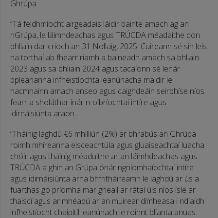
Ghrúpa:
“Tá feidhmíocht airgeadais láidir bainte amach ag an
nGrúpa, le láimhdeachas agus TRÚCDA méadaithe don
bhliain dar críoch an 31 Nollaig, 2025. Cuireann sé sin leis
na torthaí ab fhearr riamh a baineadh amach sa bhliain
2023 agus sa bhliain 2024 agus tacaíonn sé lenár
bpleananna infheistíochta leanúnacha maidir le
hacmhainn amach anseo agus caighdeáin seirbhíse níos
fearr a sholáthar inár n-oibríochtaí intíre agus
idirnáisiúnta araon.
“Tháinig laghdú €6 mhilliún (2%) ar bhrabús an Ghrúpa
roimh mhíreanna eisceachtúla agus gluaiseachtaí luacha
chóir agus tháinig méaduithe ar an láimhdeachas agus
TRÚCDA a ghin an Grúpa ónár ngníomhaíochtaí intíre
agus idirnáisiúnta arna bhfritháireamh le laghdú ar ús a
fuarthas go príomha mar gheall ar rátaí úis níos ísle ar
thaiscí agus ar mhéadú ar an muirear dímheasa i ndiaidh
infheistíocht chaipitil leanúnach le roinnt blianta anuas.