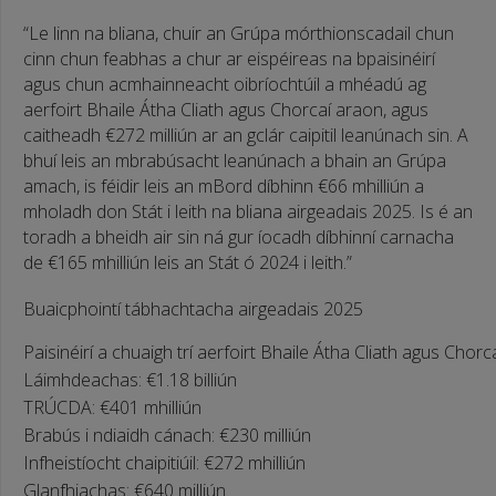
“Le linn na bliana, chuir an Grúpa mórthionscadail chun
cinn chun feabhas a chur ar eispéireas na bpaisinéirí
agus chun acmhainneacht oibríochtúil a mhéadú ag
aerfoirt Bhaile Átha Cliath agus Chorcaí araon, agus
caitheadh €272 milliún ar an gclár caipitil leanúnach sin. A
bhuí leis an mbrabúsacht leanúnach a bhain an Grúpa
amach, is féidir leis an mBord díbhinn €66 mhilliún a
mholadh don Stát i leith na bliana airgeadais 2025. Is é an
toradh a bheidh air sin ná gur íocadh díbhinní carnacha
de €165 mhilliún leis an Stát ó 2024 i leith.”
Buaicphointí tábhachtacha airgeadais 2025
Paisinéirí a chuaigh trí aerfoirt Bhaile Átha Cliath agus Chorca
Láimhdeachas:
€1.18 billiún
TRÚCDA:
€401 mhilliún
Brabús i ndiaidh cánach:
€230 milliún
Infheistíocht chaipitiúil:
€272 mhilliún
Glanfhiachas:
€640 milliún