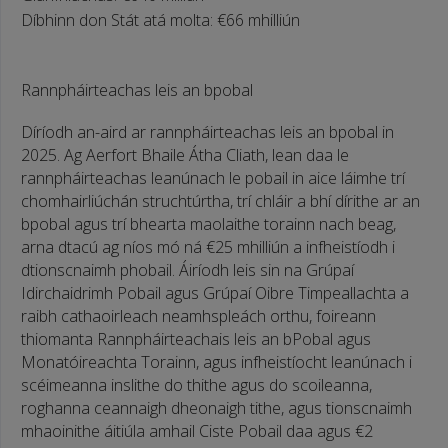
Díbhinn don Stát atá molta:
€66 mhilliún
Rannpháirteachas leis an bpobal
Díríodh an-aird ar rannpháirteachas leis an bpobal in
2025. Ag Aerfort Bhaile Átha Cliath, lean daa le
rannpháirteachas leanúnach le pobail in aice láimhe trí
chomhairliúchán struchtúrtha, trí chláir a bhí dírithe ar an
bpobal agus trí bhearta maolaithe torainn nach beag,
arna dtacú ag níos mó ná €25 mhilliún a infheistíodh i
dtionscnaimh phobail. Áiríodh leis sin na Grúpaí
Idirchaidrimh Pobail agus Grúpaí Oibre Timpeallachta a
raibh cathaoirleach neamhspleách orthu, foireann
thiomanta Rannpháirteachais leis an bPobal agus
Monatóireachta Torainn, agus infheistíocht leanúnach i
scéimeanna inslithe do thithe agus do scoileanna,
roghanna ceannaigh dheonaigh tithe, agus tionscnaimh
mhaoinithe áitiúla amhail Ciste Pobail daa agus €2