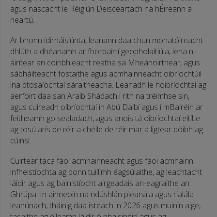
agus nascacht le Réigiún Deisceartach na hÉireann a
neartú.
Ar bhonn idirnáisiúnta, leanann daa chun monatóireacht
dhlúth a dhéanamh ar fhorbairtí geopholaitiúla, lena n-
áirítear an coinbhleacht reatha sa Mheánoirthear, agus
sábháilteacht fostaithe agus acmhainneacht oibríochtúil
ina dtosaíochtaí sáraitheacha. Leanadh le hoibríochtaí ag
aerfoirt daa san Araib Shádach i rith na tréimhse sin,
agus cuireadh oibríochtaí in Abú Daibí agus i mBairéin ar
feitheamh go sealadach, agus anois tá oibríochtaí eitilte
ag tosú arís de réir a chéile de réir mar a ligtear dóibh ag
cúinsí.
Cuirtear taca faoi acmhainneacht agus faoi acmhainn
infheistíochta ag bonn tuillimh éagsúlaithe, ag leachtacht
láidir agus ag bainistíocht airgeadais an-eagraithe an
Ghrúpa. In ainneoin na ndúshlán pleanála agus rialála
leanúnach, tháinig daa isteach in 2026 agus muinín aige,
tacaithe ag éileamh láidir ó phaisinéirí agus ag