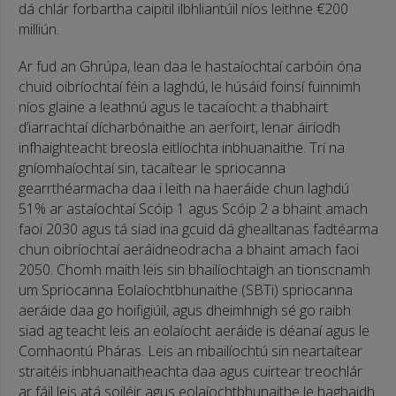
dá chlár forbartha caipitil ilbhliantúil níos leithne €200
milliún.
Ar fud an Ghrúpa, lean daa le hastaíochtaí carbóin óna
chuid oibríochtaí féin a laghdú, le húsáid foinsí fuinnimh
níos glaine a leathnú agus le tacaíocht a thabhairt
d’iarrachtaí dícharbónaithe an aerfoirt, lenar áiríodh
infhaighteacht breosla eitlíochta inbhuanaithe. Trí na
gníomhaíochtaí sin, tacaítear le spriocanna
gearrthéarmacha daa i leith
na haeráide chun laghdú
51% ar astaíochtaí Scóip 1 agus Scóip 2 a bhaint amach
faoi 2030 agus tá siad ina gcuid dá ghealltanas fadtéarma
chun oibríochtaí aeráidneodracha a bhaint
amach faoi
2050. Chomh maith leis sin bhailíochtaigh an tionscnamh
um Spriocanna Eolaíochtbhunaithe (SBTi) spriocanna
aeráide daa go hoifigiúil, agus dheimhnigh sé go raibh
siad ag teacht leis an eolaíocht aeráide is déanaí agus le
Comhaontú Pháras. Leis an mbailíochtú sin neartaítear
straitéis inbhuanaitheachta daa agus cuirtear treochlár
ar fáil leis atá soiléir agus eolaíochtbhunaithe le haghaidh