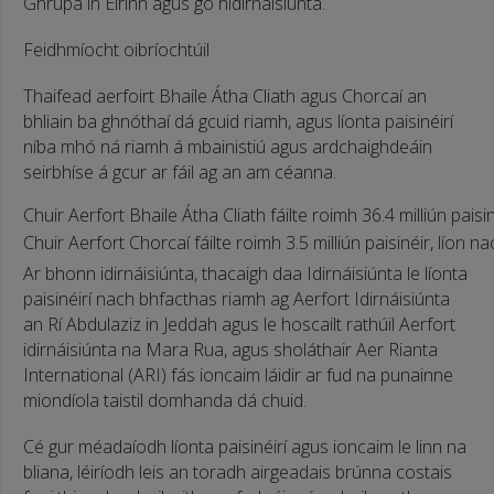
Ghrúpa in Éirinn agus go hidirnáisiúnta.
Feidhmíocht oibríochtúil
Thaifead aerfoirt Bhaile Átha Cliath agus Chorcaí an
bhliain ba ghnóthaí dá gcuid riamh, agus líonta paisinéirí
níba mhó ná riamh á mbainistiú agus ardchaighdeáin
seirbhíse á gcur ar fáil ag an am céanna.
Chuir Aerfort Bhaile Átha Cliath fáilte roimh 36.4 milliún pai
Chuir Aerfort Chorcaí fáilte roimh 3.5 milliún paisinéir, líon
Ar bhonn idirnáisiúnta, thacaigh daa Idirnáisiúnta le líonta
paisinéirí nach bhfacthas riamh ag Aerfort Idirnáisiúnta
an Rí Abdulaziz in Jeddah agus le hoscailt rathúil Aerfort
idirnáisiúnta na Mara Rua, agus sholáthair Aer Rianta
International (ARI) fás ioncaim láidir ar fud na punainne
miondíola taistil domhanda dá chuid.
Cé gur méadaíodh líonta paisinéirí agus ioncaim le linn na
bliana, léiríodh leis an toradh airgeadais brúnna costais