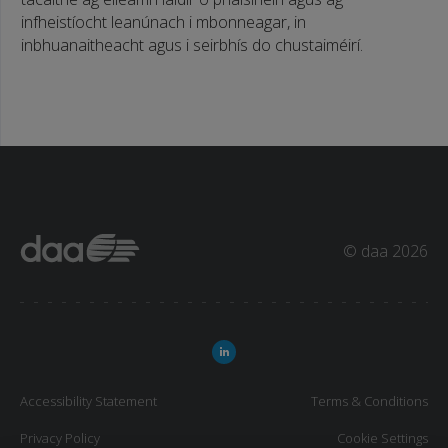
infheistíocht leanúnach i mbonneagar, in
inbhuanaitheacht agus i seirbhís do chustaiméirí.
© daa 2026
Accessibility Statement
Terms & Conditions
Privacy Policy
Cookie Settings