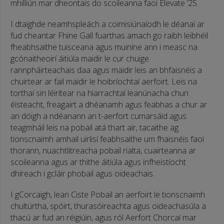
mhilliún mar dheontais do scoileanna faoi Elevate ’25.
I dtaighde neamhspleách a coimisiúnaíodh le déanaí ar
fud cheantar Fhine Gall fuarthas amach go raibh leibhéil
fheabhsaithe tuisceana agus muiníne ann i measc na
gcónaitheoirí áitiúla maidir le cur chuige
rannpháirteachais daa agus maidir leis an bhfaisnéis a
chuirtear ar fail maidir le hoibríochtaí aerfoirt. Leis na
torthaí sin léirítear na hiarrachtaí leanúnacha chun
éisteacht, freagairt a dhéanamh agus feabhas a chur ar
an dóigh a ndéanann an t-aerfort cumarsáid agus
teagmháil leis na pobail atá thart air, tacaithe ag
tionscnaimh amhail uirlisí feabhsaithe um fhaisnéis faoi
thorann, nuachtlitreacha pobail rialta, cuairteanna ar
scoileanna agus ar thithe áitiúla agus infheistíocht
dhíreach i gcláir phobail agus oideachais.
I gCorcaigh, lean Ciste Pobail an aerfoirt le tionscnaimh
chultúrtha, spóirt, thurasóireachta agus oideachasúla a
thacú ar fud an réigiúin, agus ról Aerfort Chorcaí mar