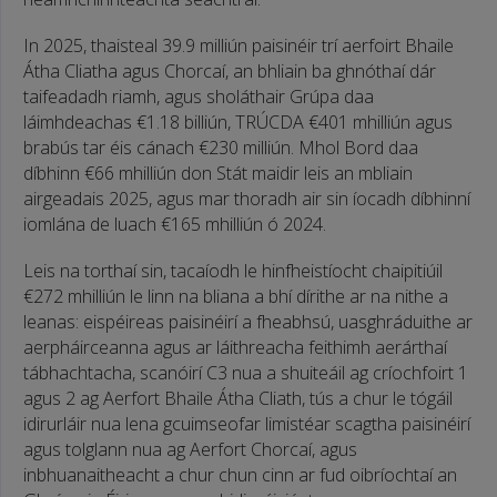
In 2025, thaisteal 39.9 milliún paisinéir trí aerfoirt Bhaile
Átha Cliatha agus Chorcaí, an bhliain ba ghnóthaí dár
taifeadadh riamh, agus sholáthair Grúpa daa
láimhdeachas €1.18 billiún, TRÚCDA €401 mhilliún agus
brabús tar éis cánach €230 milliún. Mhol Bord daa
díbhinn €66 mhilliún don Stát maidir leis an mbliain
airgeadais 2025, agus mar thoradh air sin íocadh díbhinní
iomlána de luach €165 mhilliún ó 2024.
Leis na torthaí sin, tacaíodh le hinfheistíocht chaipitiúil
€272 mhilliún le linn na bliana a bhí dírithe ar na nithe a
leanas: eispéireas paisinéirí a fheabhsú, uasghráduithe ar
aerpháirceanna agus ar láithreacha feithimh aerárthaí
tábhachtacha, scanóirí C3 nua a shuiteáil ag críochfoirt 1
agus 2 ag Aerfort Bhaile Átha Cliath, tús a chur le tógáil
idirurláir nua lena gcuimseofar limistéar scagtha paisinéirí
agus tolglann nua ag Aerfort Chorcaí, agus
inbhuanaitheacht a chur chun cinn ar fud oibríochtaí an