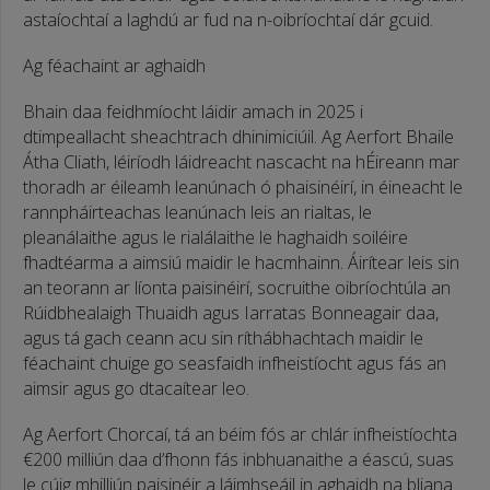
astaíochtaí a laghdú ar fud na n-oibríochtaí dár gcuid.
Ag féachaint ar aghaidh
Bhain daa feidhmíocht láidir amach in 2025 i
dtimpeallacht sheachtrach dhinimiciúil. Ag Aerfort Bhaile
Átha Cliath, léiríodh láidreacht nascacht na hÉireann mar
thoradh ar éileamh leanúnach ó phaisinéirí, in éineacht le
rannpháirteachas leanúnach leis an rialtas, le
pleanálaithe agus le rialálaithe le haghaidh soiléire
fhadtéarma a aimsiú maidir le hacmhainn. Áirítear leis sin
an teorann ar líonta paisinéirí, socruithe oibríochtúla an
Rúidbhealaigh Thuaidh agus Iarratas Bonneagair daa,
agus tá gach ceann acu sin ríthábhachtach maidir le
féachaint chuige go seasfaidh infheistíocht agus fás an
aimsir agus go dtacaítear leo.
Ag Aerfort Chorcaí, tá an béim fós ar chlár infheistíochta
€200 milliún daa d’fhonn fás inbhuanaithe a éascú, suas
le cúig mhilliún paisinéir a láimhseáil in aghaidh na bliana