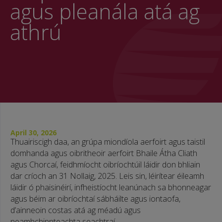
agus pleanála atá ag
athrú
April 30, 2026
Thuairiscigh daa, an grúpa miondíola aerfoirt agus taistil
domhanda agus oibritheoir aerfoirt Bhaile Átha Cliath
agus Chorcaí, feidhmíocht oibríochtúil láidir don bhliain
dar críoch an 31 Nollaig, 2025. Leis sin, léirítear éileamh
láidir ó phaisinéirí, infheistíocht leanúnach sa bhonneagar
agus béim ar oibríochtaí sábháilte agus iontaofa,
d’ainneoin costas atá ag méadú agus
neamhchinnteachta seachtraí.