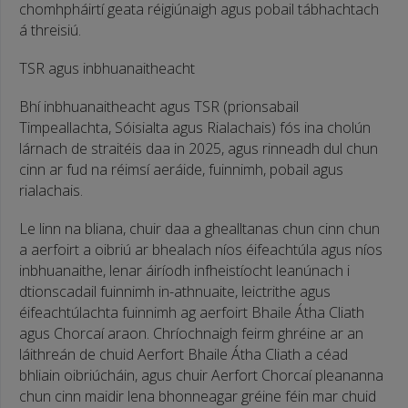
chomhpháirtí geata réigiúnaigh agus pobail tábhachtach
á threisiú.
TSR agus inbhuanaitheacht
Bhí inbhuanaitheacht agus TSR (prionsabail
Timpeallachta, Sóisialta agus Rialachais) fós ina cholún
lárnach de straitéis daa in 2025, agus rinneadh dul chun
cinn ar fud na réimsí aeráide, fuinnimh, pobail agus
rialachais.
Le linn na bliana, chuir daa a ghealltanas chun cinn chun
a aerfoirt a oibriú ar bhealach níos éifeachtúla agus níos
inbhuanaithe, lenar áiríodh infheistíocht leanúnach i
dtionscadail fuinnimh in-athnuaite, leictrithe agus
éifeachtúlachta fuinnimh ag aerfoirt Bhaile Átha Cliath
agus Chorcaí araon. Chríochnaigh feirm ghréine ar an
láithreán de chuid Aerfort Bhaile Átha Cliath a céad
bhliain oibriúcháin, agus chuir Aerfort Chorcaí pleananna
chun cinn maidir lena bhonneagar gréine féin mar chuid