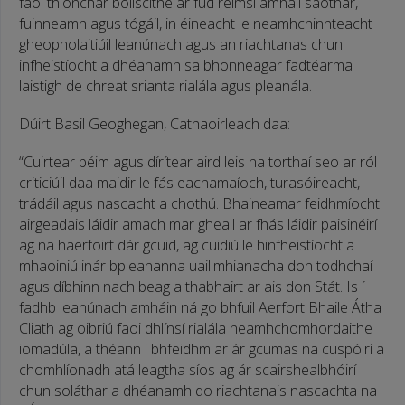
faoi thionchar boilscithe ar fud réimsí amhail saothar,
fuinneamh agus tógáil, in éineacht le neamhchinnteacht
gheopholaitiúil leanúnach agus an riachtanas chun
infheistíocht a dhéanamh sa bhonneagar fadtéarma
laistigh de chreat srianta rialála agus pleanála.
Dúirt Basil Geoghegan, Cathaoirleach daa:
“Cuirtear béim agus dírítear aird leis na torthaí seo ar ról
criticiúil daa maidir le fás eacnamaíoch, turasóireacht,
trádáil agus nascacht a chothú. Bhaineamar feidhmíocht
airgeadais láidir amach mar gheall ar fhás láidir paisinéirí
ag na haerfoirt dár gcuid, ag cuidiú le hinfheistíocht a
mhaoiniú inár bpleananna uaillmhianacha don todhchaí
agus díbhinn nach beag a thabhairt ar ais don Stát. Is í
fadhb leanúnach amháin ná go bhfuil Aerfort Bhaile Átha
Cliath ag oibriú faoi dhlínsí rialála neamhchomhordaithe
iomadúla, a théann i bhfeidhm ar ár gcumas na cuspóirí a
chomhlíonadh atá leagtha síos ag ár scairshealbhóirí
chun soláthar a dhéanamh do riachtanais nascachta na