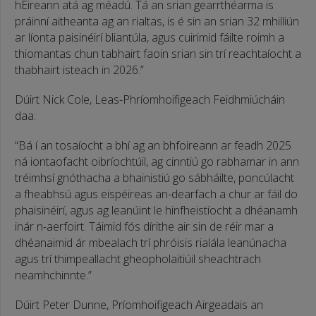
hÉireann atá ag méadú. Tá an srian gearrthéarma is
práinní aitheanta ag an rialtas, is é sin an srian 32 mhilliún
ar líonta paisinéirí bliantúla, agus cuirimid fáilte roimh a
thiomantas chun tabhairt faoin srian sin trí reachtaíocht a
thabhairt isteach in 2026.”
Dúirt Nick Cole, Leas-Phríomhoifigeach Feidhmiúcháin
daa:
“Bá í an tosaíocht a bhí ag an bhfoireann ar feadh 2025
ná iontaofacht oibríochtúil, ag cinntiú go rabhamar in ann
tréimhsí gnóthacha a bhainistiú go sábháilte, poncúlacht
a fheabhsú agus eispéireas an-dearfach a chur ar fáil do
phaisinéirí, agus ag leanúint le hinfheistíocht a dhéanamh
inár n-aerfoirt. Táimid fós dírithe air sin de réir mar a
dhéanaimid ár mbealach trí phróisis rialála leanúnacha
agus trí thimpeallacht gheopholaitiúil sheachtrach
neamhchinnte.”
Dúirt Peter Dunne, Príomhoifigeach Airgeadais an